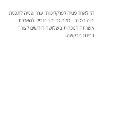
רק לאחר פנייה לפרקליטות, ערר ופנייה לתכנית 
יהיה בסדר - כולם גם יחד הובילו להארכת 
אשרתה הנוכחית בשלושה חודשים לצורך 
בחינת הבקשה.
להאזנה לראיון באתר גלי צה"ל
אשרות הגירה ומעמד
זכויות אדם
תגובות
כתיבת תגובה...