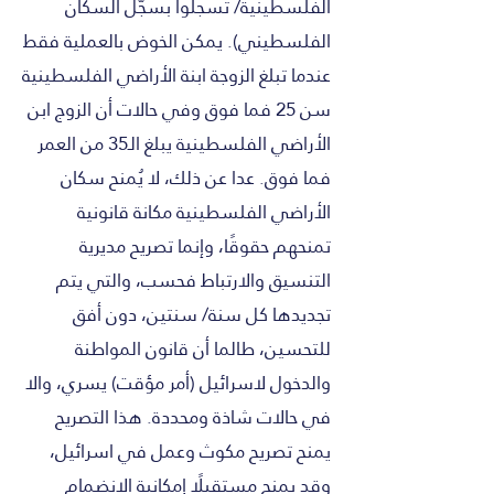
الفلسطينية/ تسجلوا بسجّل السكان
الفلسطيني). يمكن الخوض بالعملية فقط
عندما تبلغ الزوجة ابنة الأراضي الفلسطينية
سن 25 فما فوق وفي حالات أن الزوج ابن
الأراضي الفلسطينية يبلغ الـ35 من العمر
فما فوق. عدا عن ذلك، لا يُمنح سكان
الأراضي الفلسطينية مكانة قانونية
تمنحهم حقوقًا، وإنما تصريح مديرية
التنسيق والارتباط فحسب، والتي يتم
تجديدها كل سنة/ سنتين، دون أفق
للتحسين، طالما أن قانون المواطنة
والدخول لاسرائيل (أمر مؤقت) يسري، والا
في حالات شاذة ومحددة. هذا التصريح
يمنح تصريح مكوث وعمل في اسرائيل،
وقد يمنح مستقبلًا إمكانية الانضمام