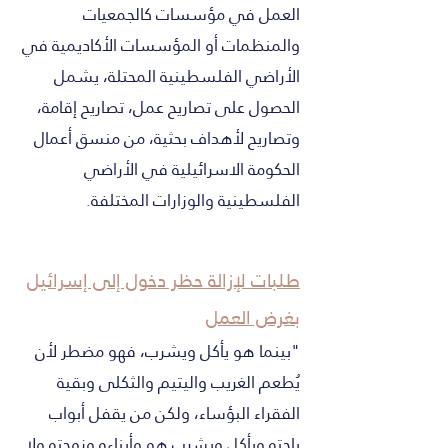
العمل في مؤسسات كالجمعيات
والمنظمات أو المؤسسات الأكاديمية في
الأراضي الفلسطينية المحتلة، يشمل
الحصول على تصاريح عمل، تصاريح إقامة،
وتصاريح لأهداف بحثية، من منسق أعمال
الحكومة الاسرائيلية في الأراضي
الفلسطينية والوزارات المختلفة.
طلبات لإزالة حظر دخول إلى إسرائيل
بغرض العمل
"بينما هو يأكل ويشرب، فهو مضطر لأن
يُطعم الغريب واليتيم والثكلى وبقية
الفقراء البؤساء، ولكن من يقفل أبواب
باحته ويأكل ويشرب هو وأبناءه وزوجته ولا