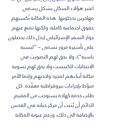
اعتبر هؤلاء السكان بشكل رسمي
مهاجرين يدخلونها. هذه المكانة تُكسبهم
حقوق اجتماعية كاملة، ولكنها تمنع عنهم
جواز السفر الإسرائيلي (بدل ذلك يحصلون
على تأشيرة مرور تسمى – "ليسيه
باسيه")، ولا يحق لهم التصويت في
الانتخابات للكنيست ولا يحق لهم تسوية
مكانة أبناءهم لمجرد ولادتهم وإنما الأمر
منوّط بإجراءات بيروقراطية معقّدة. كل
طلب خدمة كهاذة يستوجب من المقيم
الدائم أن يُثبت أن مركز حياته في القدس.
بالإضافة الى ذلك، ورغم عنونة المكانة
كمكانة إقامة دائمة، هناك ممارسة عملية
من قبل وزارة الداخلية بأن تسحب هذه