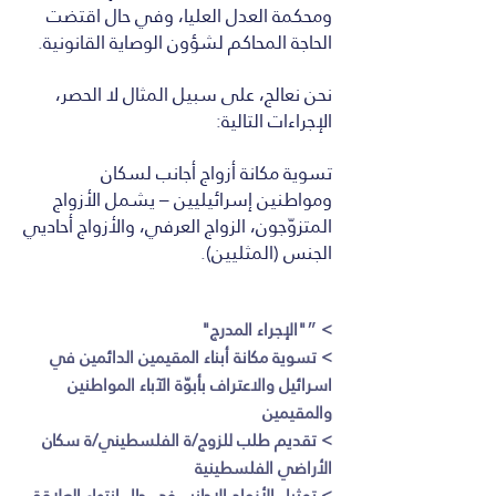
ومحكمة العدل العليا، وفي حال اقتضت
الحاجة المحاكم لشؤون الوصاية القانونية.
نحن نعالج، على سبيل المثال لا الحصر،
الإجراءات التالية
:
تسوية مكانة أزواج أجانب لسكان
ومواطنين إسرائيليين – يشمل الأزواج
المتزوّجون، الزواج العرفي، والأزواج أحاديي
الجنس (المثليين).
> ״"الإجراء المدرج"
> تسوية مكانة أبناء المقيمين الدائمين في
اسرائيل والاعتراف بأبوّة الآباء المواطنين
والمقيمين
>
تقديم طلب للزوج/ة الفلسطيني/ة سكان
الأراضي الفلسطينية
>
تمثيل الأزواج الاجانب في حال انتهاء العلاقة