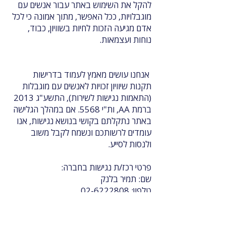
להקל את השימוש באתר עבור אנשים עם
מוגבלויות, ככל האפשר, מתוך אמונה כי לכל
אדם מגיעה הזכות לחיות בשוויון, כבוד,
נוחות ועצמאות.
אנחנו עושים מאמץ לעמוד בדרישות
תקנות שיוויון זכויות לאנשים עם מוגבלות
(התאמות נגישות לשירות), התשע"ג 2013
ברמת AA, ות"י 5568.
אם במהלך הגלישה
באתר נתקלתם בקושי בנושא נגישות, אנו
עומדים לרשותכם ונשמח לקבל משוב
ולנסות לסייע.
פרטי רכז/ת נגישות בחברה:
שם: תמיר בלנק
טלפון: 02-6222808
אימייל: mail@lb-law.net
כתובת למשלוח דואר: קרן היסוד 29ב
ירושלים