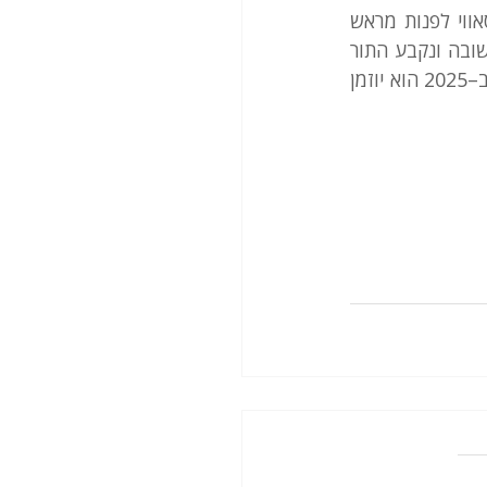
"על כן, כמו רוב תושבי מזרח ירושלים שמחליטים לפתוח בהליך התאזרחות, החליט עיסאווי לפנות מראש 
לסיוע משפטי ובחר בעו"ד לוסטיגמן, שפנתה מטעמו למשרד. תוך זמן קצר התקבלה תשובה ונקבע התור 
— לנובמבר 2021, שלוש שנים בדיוק אחרי הבקשה. אם לא יהיו תקלות צפויות, ייתכן שב–2025 הוא יוזמן 