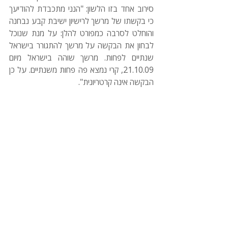
סירוב אחד בזו הלשון: "הנני מתכבדת להודיעך 
כי בקשתו של מרשך לרישיון ישיבת קבע נבחנה 
והוחלט לסרבה כמפורט להלן: על מנת שנוכל 
לבחון את הבקשה על מרשך להתגורר בישראל 
שנתיים לפחות. מרשך שוהה בישראל מיום 
21.10.09, קרי נמצא פה פחות משנתיים. על כן 
הבקשה אינה קרטריונית". 
לקריאת הכתבה המלאה בפורמט PDF
ירושלים המזרחית
אשרות הגירה ומעמד
יעוץ משפטי
תגובות