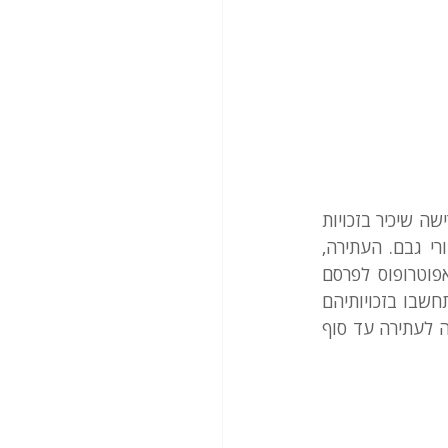
תושבים פלסטינים ממזרח ירושלים עתרו נגד האפוטרופוס הכללי במשרד המשפטים בדרישה שיכיר בזכויות 
שלהם כדיירים בנכסים המנוהלים על ידו, ולא ישתף פעולה עם ארגוני מתנחלים מאחורי גבם. העתירה, 
שהוגשה על ידי עורכי הדין עדי לוסטיגמן ותמיד בלנק, מבקשת מבג"ץ לחייב את האפוטרופוס לפרסם 
נהלים מסודרים לניהול, מכירה והשכרה של הנכסים שלו במזרח ירושלים ושנהלים אלו יתחשבו בזכויותיהם 
של הדיירים הפלסטינים. שופט העליון יוסף אלרון קבע שמדינה צריכה להגיש את תגובתה לעתירה עד סוף 