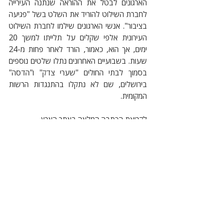
הארגונים לבטל את ההוראה שנתנה העירייה 
לחברת השילוט להוריד את השלט בשל "פגיעה 
בציבור". אנשי הארגונים שילמו לחברת השילוט 
העירונית אלפי שקלים על תלייתו למשך 20 
ימים, אך הוא, כאמור, הורד לאחר פחות מ-24 
שעות. בשבועיים האחרונים נתלו שלטים נוספים 
בסמוך לבתי החולים "שערי צדק" ו"הדסה" 
בירושלים, שם לא נתקלו בהתנגדות הרשות 
המקומית.
לקריאת הכתבה המלאה באתר הארץ
לקריאת הכתבה המלאה בפורמט PDF
עמותות
זכויות אדם
יעוץ משפטי