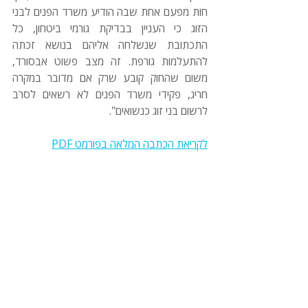
חות מפעם אחת שבה הודיע משרד הפנים לבני 
הזוג כי העניין בבדיקת גורמי ביטחון, כל 
התכתובת שנשלחה אליהם בנושא זכתה 
להתעלמות גורפת. זה מצב פשוט אבסורד, 
משום שהחוק קובע שרק אם מדובר במקרה 
חריג, פקידי משרד הפנים לא רשאים לסרב 
לרשום בני זוג כנשואים". 
לקריאת הכתבה המלאה בפורמט PDF
אשרות הגירה ומעמד
זכויות אדם
יעוץ משפטי