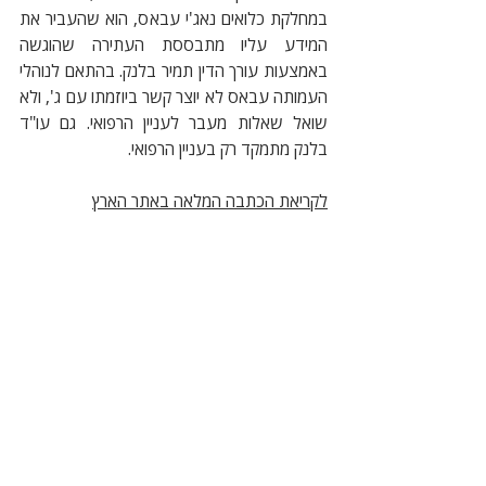
במחלקת כלואים נאג'י עבאס, הוא שהעביר את 
המידע עליו מתבססת העתירה שהוגשה 
באמצעות עורך הדין תמיר בלנק. בהתאם לנוהלי 
העמותה עבאס לא יוצר קשר ביוזמתו עם ג', ולא 
שואל שאלות מעבר לעניין הרפואי. גם עו"ד 
בלנק מתמקד רק בעניין הרפואי. 
לקריאת הכתבה המלאה באתר הארץ
לקריאת הכתבה המלאה בפורמט PDF
עמותות
זכויות אדם
ליטיגציה
תגובות