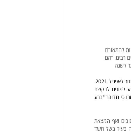
ות להתאזרח 
ירובים רבים: "הם 
ר לשנה
כך למשל, למשפחה שפנתה במאי 2019 נקבע תור רק ביוני 2022 ולאחר מכן הוקדם התור לאפריל 2021. 
במסגרת עתירה שהגישה המשפחה, הודיע נציג רשות האוכלוסין כי החל מ-2021 ייקבע לפונים לבקשת 
אזרחות תור בתוך כשנה. עורכות הדין שייצגו את העותרים, עדי לוסטיגמן והגר שחטר, אמרו כי מדובר "ברע 
עו"ד לוסטיגמן הסבירה כי "אנחנו עדים לתופעה מדאיגה של הקשחת התנאים הלא כתובים ואף המצאת 
תנאים להתאזרחות". כך לדבריה, בחלק מהמקרים מסורבת בקשה של אשה שנולדה וחיה בעיר בשל חשד 