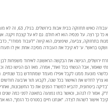
לא מזמן קיבל ע' הצעת עבודה כאיש תחזוקה בבית אבות
 כל כך רצה. על פנסיה הוא לא חולם. גם לא על קצבת זיקנה. אב
ת בתחזוקה, צביעה, שיפוצים, הוא קיווה "לעבוד מסודר", כדבר
שקט בראש". ע' לא קיבל את העבודה מסיבה אחת: אין לו תעודת
זרח ירושלים, הגישה את הבקשה הראשונה לאיחוד משפחות לבן ז
הם ב–1984. "ידעתי שאסור, אבל הגשתי בכל זאת", אמרה. מאז הם הגישו כמה 
 צריך לחדש את האישור בכל שנה, לקבוע תור ארבעה חודשים ל
בדיקה ביטחונית, להביא למשרד הפנים את כל החשבונות, ואחרי כ
. אסור לו לנהוג, וכאשר בתו נפצעה בתאונה לפני כמה שנים ו
קיבל אישור לשהות לצדה. "אנחנו חיים בסטרס כל הזמן", הוא אמר