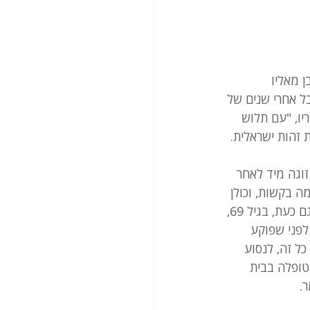
 בירושלים. בגילו, 63, זה לא מובן מאליו 
ל אחרי שנים של 
יו, "עם תלוש 
 זהות ישראלית.
וגה מיד לאחר 
וכמה בקשות, וכולן 
נדחו. תקנה ביורוקרטית כלשהי מונעת ממנו לקבל אפילו מעמד שמתחדש בכל שנתיים. גם כעת, בגיל 69, 
פני שפוקע 
ל זה, לנסוע 
טופלה בבית 
.