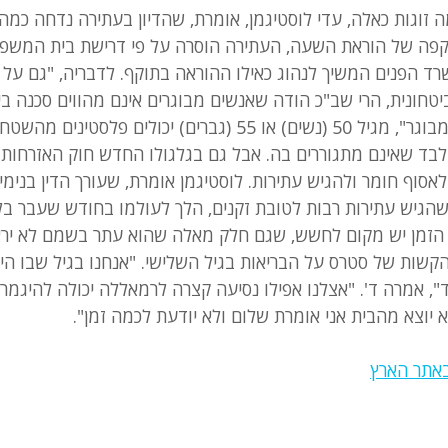
 זוגות כאלה, עדי לוסטיגמן, אומרת, שהדיון בעתירה נדחה כמה 
קפה של הוראת השעה, העתירה הוסרה על פי דרישת בית המשפט
רד הפנים המשיך לנהוג כאילו ההוראה בתוקף. לדבריה, "גם על
יטחונית, הרי שב"כ הודה שאנשים מבוגרים אינם מהווים סכנה ביט
למעשה, לפי "היתר גיל מבוגר", מגיל 50 (נשים) או 55 (גברים) יכולים פלס
לבד שאינם מתגוררים בה. אבל גם בגלגולו החדש חוק האזרחות 
 לאסוף חומר ולהגיש עתירות. לוסטיגמן אומרת, שעורך הדין בנימי
גיש עתירות רבות לטובת זקנים, הלך לעולמו בחודש שעבר בלי
הזמן יש מקום לחשש, שגם חלק מאלה שהוא עתר בשמם לא יראו 
שות של סטרס על הבריאות בגיל השלישי. "אנחנו בגיל שבו הילד
חד", אמרה ד'. "אצלנו אפילו נסיעה קצרה לרמאללה יכולה להיגמר
יוצא מהבית אני אומרת שלום ולא יודעת לכמה זמן".
אתר הארץ